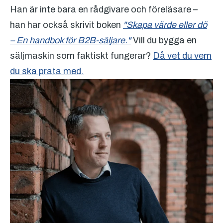
Han är inte bara en rådgivare och föreläsare –
han har också skrivit boken
"Skapa värde eller dö
– En handbok för B2B-säljare."
Vill du bygga en
säljmaskin som faktiskt fungerar?
Då vet du vem
du ska prata med.