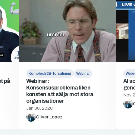
Komplex B2B-försäljning
Webinar
Webi
t på
Webinar:
AI s
Konsensusproblematiken -
gene
konsten att sälja mot stora
Nov 2
organisationer
O
Jan 30, 2020
Oliver Lopez