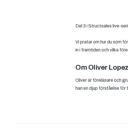
Del 3 i Structsales live-se
Vi pratar om hur du som fö
in i framtiden och vilka f
Om Oliver Lope
Oliver är föreläsare och g
han en djup förståelse för 