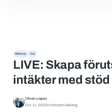
Webinar
live
LIVE: Skapa föru
intäkter med stöd 
Oliver Lopez
Oct 11, 2023
0 minuters läsning