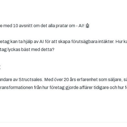
rie med 10 avsnitt om det alla pratar om - AI! 🤖
retag kan ta hjälp av AI för att skapa förutsägbara intäkter. Hur 
öretag lyckas bäst med detta?
z
rundare av Structsales. Med över 20 års erfarenhet som säljare, s
transformationen från hur företag gjorde affärer tidigare och hur 