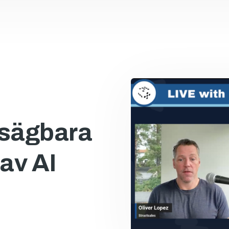
tsägbara
av AI