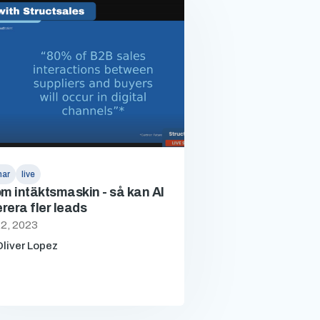
nar
live
om intäktsmaskin - så kan AI
rera fler leads
2, 2023
liver Lopez