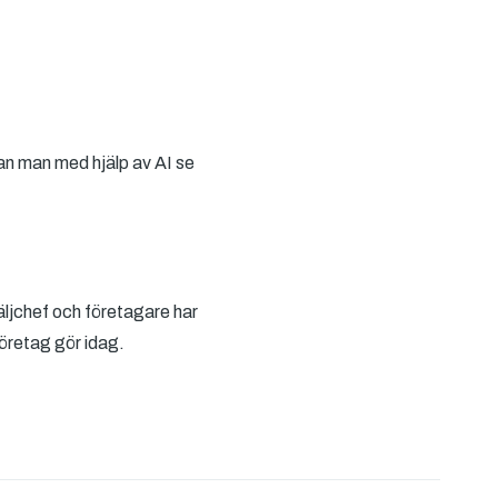
kan man med hjälp av AI se
äljchef och företagare har
företag gör idag.