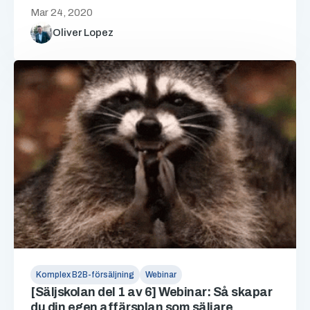
Mar 24, 2020
Oliver Lopez
Komplex B2B-försäljning
Webinar
[Säljskolan del 1 av 6] Webinar: Så skapar
du din egen affärsplan som säljare