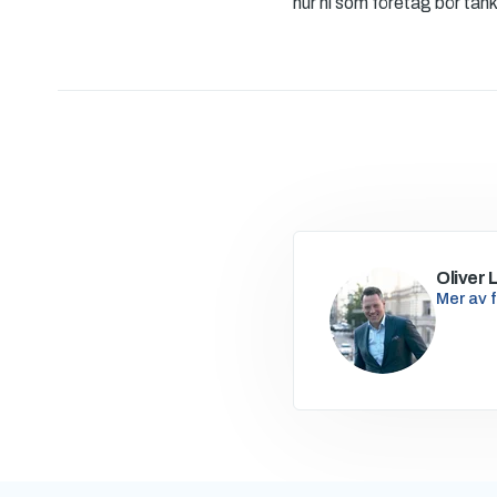
hur ni som företag bör tänk
Oliver 
Mer av 