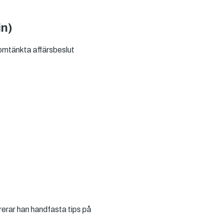
in)
enomtänkta affärsbeslut
erar han handfasta tips på