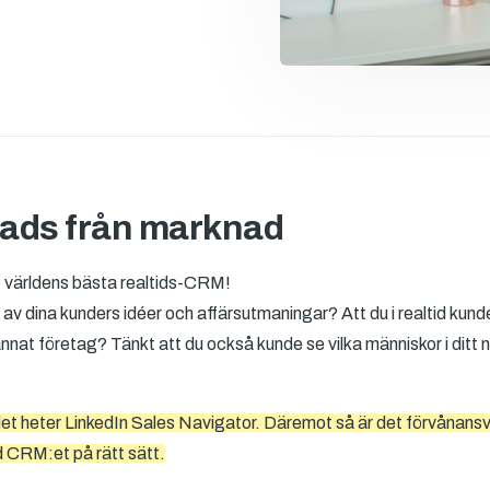
eads från marknad
- världens bästa realtids-CRM!
av dina kunders idéer och affärsutmaningar? Att du i realtid kunde
annat företag? Tänkt att du också kunde se vilka människor i ditt
det heter LinkedIn Sales Navigator. Däremot så är det förvånans
 CRM:et på rätt sätt.