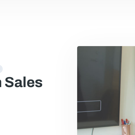
d
n Sales