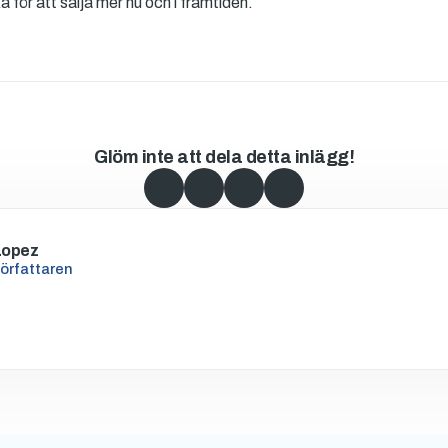
a för att sälja mer nu och i framtiden.
Glöm inte att dela detta inlägg!
Lopez
författaren