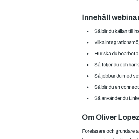
Innehåll webina
Så blir du källan til
Vilka integrationsmö
Hur ska du bearbeta 
Så följer du och har k
Så jobbar du med seg
Så blir du en connec
Så använder du Linke
Om Oliver Lope
Föreläsare och grundare a