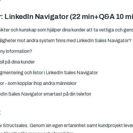
r: LinkedIn Navigator (22 min+Q&A 10 m
l insikter och kunskap som hjälper dina kunder att ta vettiga och g
jligheter mot andra system finns med LinkedIn Sales Navigator?
ny information?
oll på dina kunder
mentering och listor i LinkedIn Sales Navigator
tor - som kopplar ihop andra människor
dIn Sales Navigator smartast på din telefon
z
v Structsales. Genom sin egen erfarenhet samt kundprojekt lever