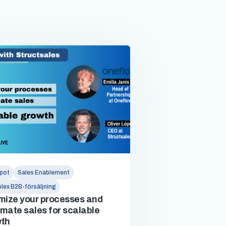
pot
Sales Enablement
ex B2B-försäljning
mize your processes and
mate sales for scalable
th