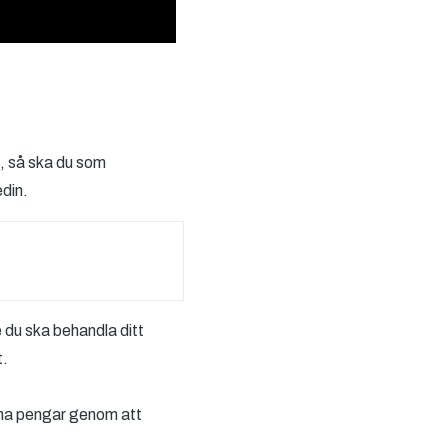
a, så ska du som
edin.
 du ska behandla ditt
t.
jäna pengar genom att