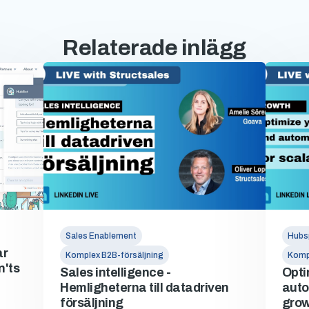
Relaterade inlägg
Sales Enablement
Hubs
ar
Komplex B2B-försäljning
Kompl
n'ts
Sales intelligence -
Opti
Hemligheterna till datadriven
auto
försäljning
grow