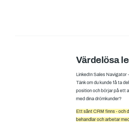
Värdelösa l
LinkedIn Sales Navigator 
Tänk om du kunde få ta del 
position och börjar på ett 
med dina drömkunder?
Ett sånt CRM finns - och 
behandlar och arbetar med