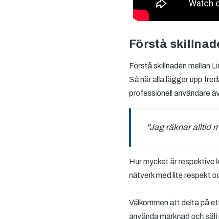
Förstå skillna
Förstå skillnaden mellan 
Så när alla lägger upp fre
professionell användare av
"Jag räknar alltid 
Hur mycket är respektive k
nätverk med lite respekt oc
Välkommen att delta på ett
använda marknad och sälj p