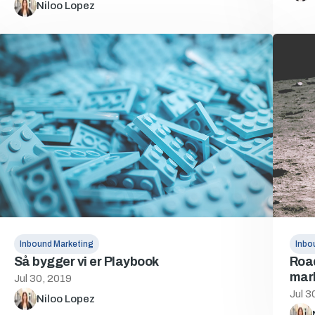
Niloo Lopez
Inbound Marketing
Inbo
Så bygger vi er Playbook
Road
mar
Jul 30, 2019
Jul 3
Niloo Lopez