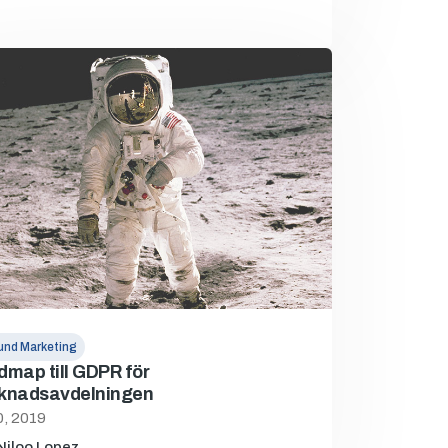
und Marketing
map till GDPR för
knadsavdelningen
0, 2019
Niloo Lopez