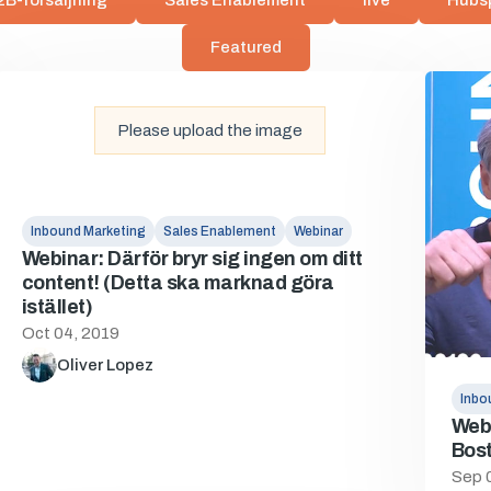
B-försäljning
Sales Enablement
live
Hubs
Featured
Please upload the image
Inbound Marketing
Sales Enablement
Webinar
Webinar: Därför bryr sig ingen om ditt
content! (Detta ska marknad göra
istället)
Oct 04, 2019
Oliver Lopez
Inbo
Webi
Bos
Sep 